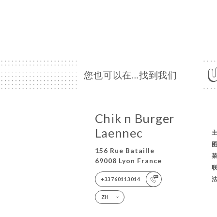
您也可以在…找到我们
Chik n Burger
Laennec
156 Rue Bataille
69008 Lyon France
+33760113014
ZH