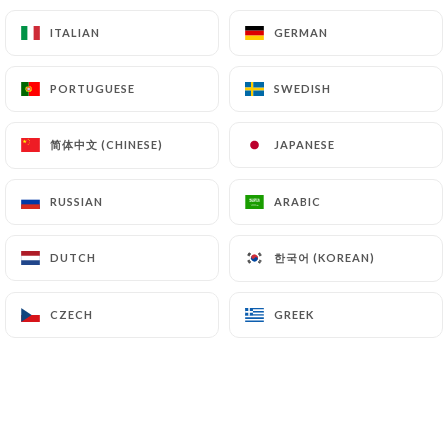
huile d'olive
ITALIAN
ITALIAN
GERMAN
GERMAN
7.50€
PORTUGUESE
PORTUGUESE
SWEDISH
SWEDISH
Choisissez votre Viande !
Boeuf - Escalope marinée - Kofté, Merguez -
简体中文 (CHINESE)
简体中文 (CHINESE)
JAPANESE
JAPANESE
Cordon bleu - Poisson pané - Escalope panée -
Kebab
RUSSIAN
RUSSIAN
ARABIC
ARABIC
Crudités
한국어 (KOREAN)
한국어 (KOREAN)
DUTCH
DUTCH
Salade - Tomate - Oignons rouges - Sans crudités
Sauce au choix
CZECH
CZECH
GREEK
GREEK
Mayonnaise - Ketchup, Burger - Sauce gruyère
+0,70€ - Checkchouka +0,50€ - Curry, Harissa -
Algérienne - Tartare - Blanche - Sauce à l'ail -
Sauce à l'oignon - Barbecue - Samouraï - Pita -
Sauce au poivre